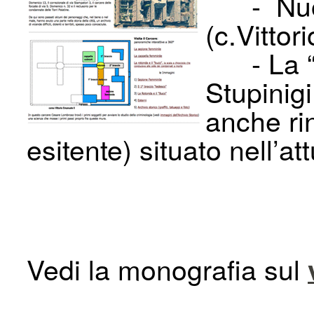
- Nuove
(c.Vitto
- La “Ge
Stupinigi
anche ri
esitente) situato nell’
Vedi la monografia sul