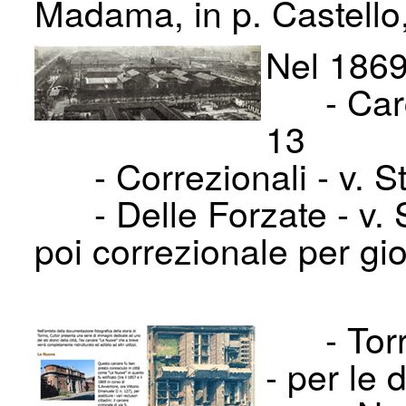
Madama, in p. Castello, 
Nel 186
- Carce
13
- Correzionali - v. S
- Delle Forzate - v. S
poi correzionale per gi
- Torri,
- per le