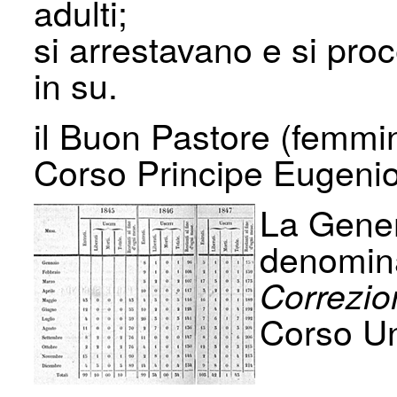
adulti;
si arrestavano e si pro
in su.
il Buon Pastore (femmin
Corso Principe Eugenio
La Gener
denomina
Correzion
Corso Un