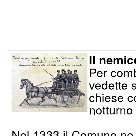
Il nemic
Per comb
vedette s
chiese c
notturno 
Nel 1333 il Comune ne 