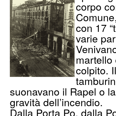
corpo co
Comune, 
con 17 “t
varie part
Venivano
martello 
colpito. 
tamburin
suonavano il Rapel o l
gravità dell’incendio.
Dalla Porta Po, dalla P