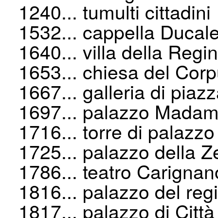
1240... tumulti cittadini
1532... cappella Ducal
1640... villa della Regi
1653... chiesa del Cor
1667... galleria di piaz
1697... palazzo Mada
1716... torre di palaz
1725... palazzo della 
1786... teatro Carignan
1816... palazzo del reg
1817... palazzo di Città