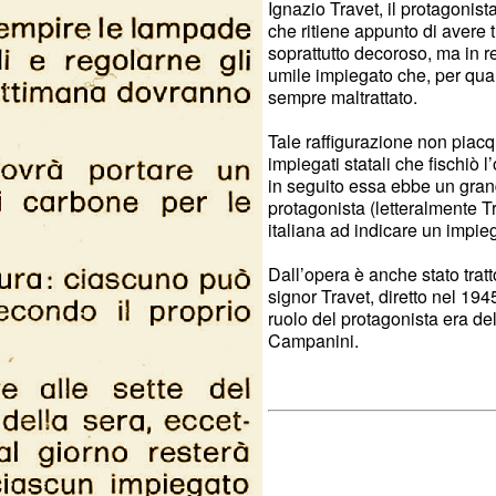
Ignazio Travet, il protagonis
che ritiene appunto di avere t
soprattutto decoroso, ma in r
umile impiegato che, per quan
sempre maltrattato.
Tale raffigurazione non piacq
impiegati statali che fischiò 
in seguito essa ebbe un gran
protagonista (letteralmente Tr
italiana ad indicare un impie
Dall’opera è anche stato tratt
signor Travet, diretto nel 194
ruolo del protagonista era de
Campanini.