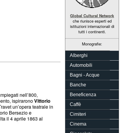
Global Cultural Network
che riunisce esperti ed
istituzioni internazionali di
tutti i continenti.
Monografie:
Alberghi
Automobili
Bagni - Acque
Banche
impiegati nell’800,
Beneficenza
mento, ispirarono
Vittorio
Caffè
ravet un’opera teatrale in
orio Bersezio e
Cimiteri
ta il 4 aprile 1863 al
Cinema