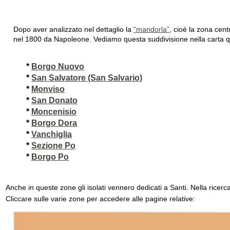
Dopo aver analizzato nel dettaglio la
“mandorla”
, cioè la zona cent
nel 1800 da Napoleone. Vediamo questa suddivisione nella carta qu
*
Borgo Nuovo
*
San Salvatore (San Salvario)
*
Monviso
*
San Donato
*
Moncenisio
*
Borgo Dora
*
Vanchiglia
*
Sezione Po
*
Borgo Po
Anche in queste zone gli isolati vennero dedicati a Santi. Nella ricer
Cliccare sulle varie zone per accedere alle pagine relative: