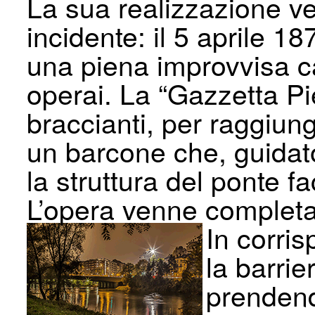
La sua realizzazione v
incidente: il 5 aprile 1
una piena improvvisa c
operai. La “Gazzetta P
braccianti, per raggiunge
un barcone che, guidato
la struttura del ponte f
L’opera venne completa
In corri
la barrie
prendend