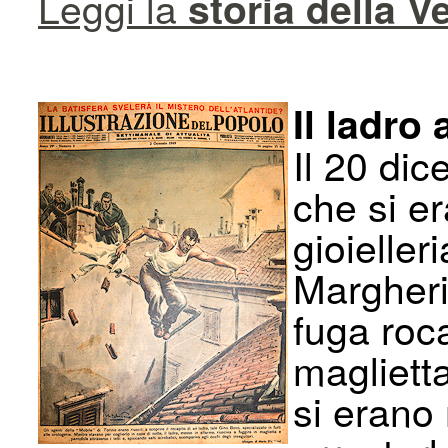
Leggi la
storia della V
Il ladro
Il 20 di
che si er
gioieller
Margherit
fuga roc
magliett
si erano 