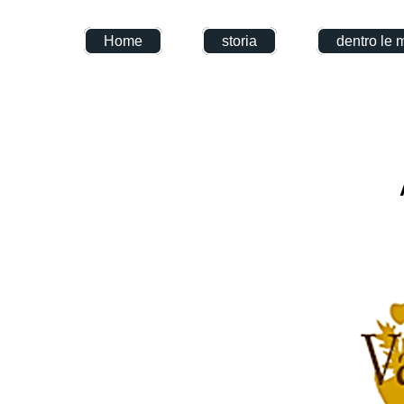
Home
storia
dentro le 