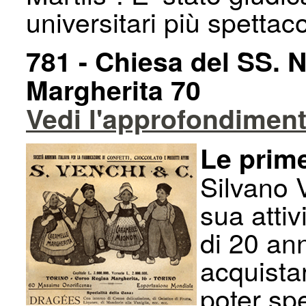
universitari più spettac
781 - Chiesa del SS.
Margherita 70
Vedi l'approfondiment
Le prim
Silvano V
sua attiv
di 20 ann
acquista
poter sp