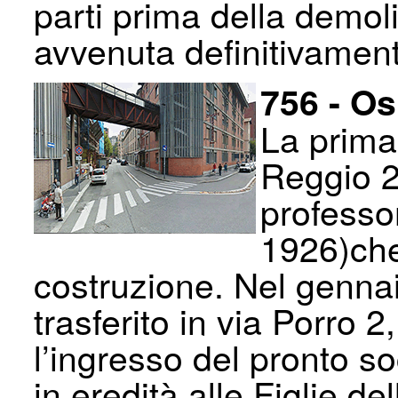
parti prima della demol
avvenuta definitivamen
756 - O
La prima
Reggio 2
professo
1926)che
costruzione. Nel genna
trasferito in via Porro 
l’ingresso del pronto s
in eredità alle Figlie d