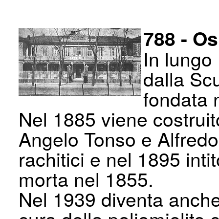
788 - Os
In lungo
dalla Scu
fondata 
Nel 1885 viene costruit
Angelo Tonso e Alfredo Al
rachitici e nel 1895 int
morta nel 1855.
Nel 1939 diventa anche
cura della poliomielite