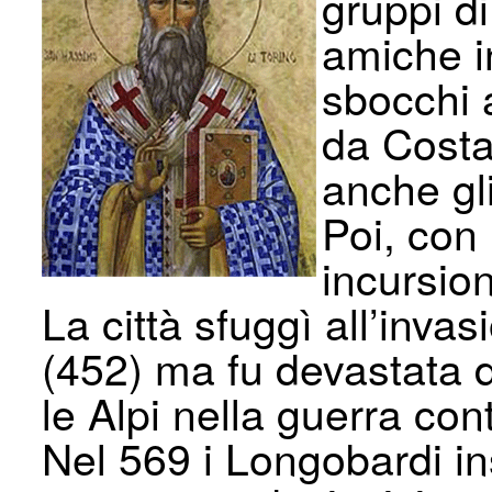
gruppi d
amiche i
sbocchi a
da Costan
anche gl
Poi, con 
incursioni
La città sfuggì all’invasi
(452) ma fu devastata 
le Alpi nella guerra con
Nel 569 i Longobardi in