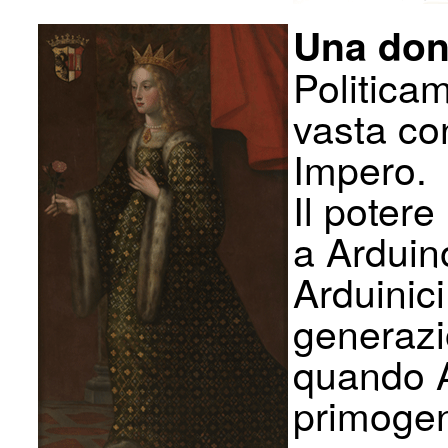
Una don
Politicam
vasta co
Impero.
Il poter
a Arduino
Arduinic
generazi
quando A
primogeni