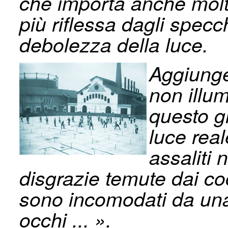
che importa anche molti
più riflessa dagli specc
debolezza della luce.
Aggiunge
non illum
questo g
luce rea
assaliti 
disgrazie temute dai coc­
sono incomodati da una 
occhi ... ».