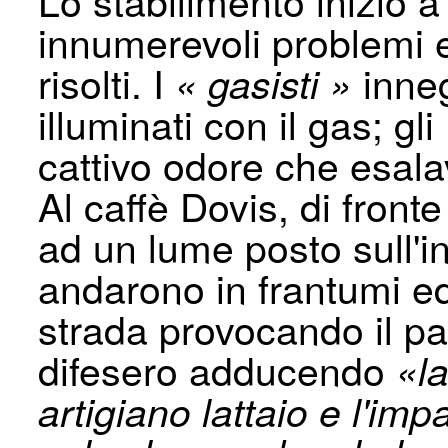
innumerevoli problemi e
risolti. I
inneg
« gasisti »
illuminati con il gas; gli
cattivo odore che esala
Al caffè Dovis, di fron
ad un lume posto sull'ing
an­darono in frantumi 
strada provo­cando il pa
difesero adducendo
«l
artigiano lattaio e l'i