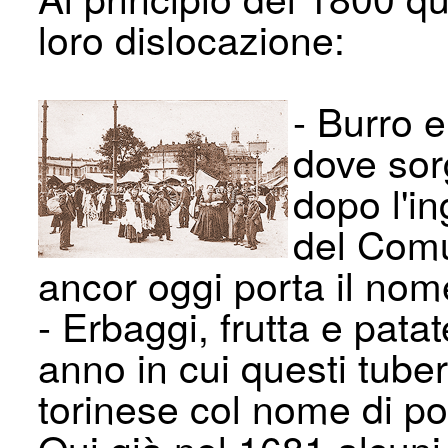
loro dislocazione:
- Burro 
dove sor
dopo l'i
del Comu
ancor oggi porta il nome
- Erbaggi, frutta e pata
anno in cui questi tube
torinese col nome di pom
Qui già nel 1681 alcun