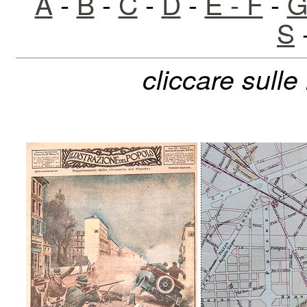
A
-
B
-
C
-
D
-
E - F
-
G
S
cliccare sulle