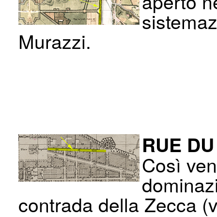
aperto n
sistemaz
Murazzi.
RUE DU
Così ven
dominazio
contrada della Zecca (vi