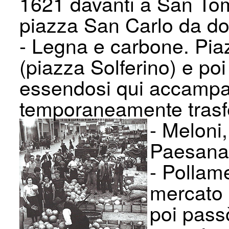
1621 davanti a San Tom
piazza San Carlo da do
- Legna e carbone. Piaz
(piazza Solfe­rino) e po
essendosi qui accampate
temporaneamente trasfer
- Meloni,
Paesana 
- Pollam
mercato 
poi pass