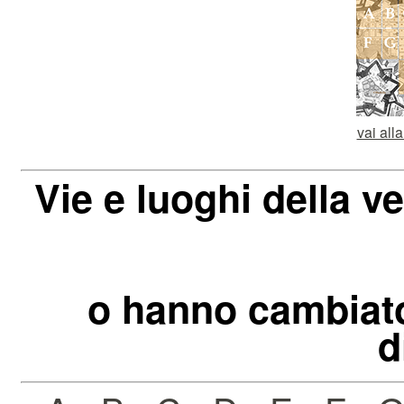
vai all
Vie e luoghi della v
o hanno cambiat
d