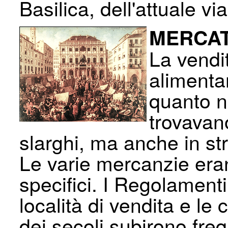
Basilica, del­l'attuale v
MERCAT
La vendit
alimenta
quanto ne
trovavan
slarghi, ma anche in s
Le varie mercanzie eran
specifici. I Regolament
località di vendita e le
dei secoli subirono fre