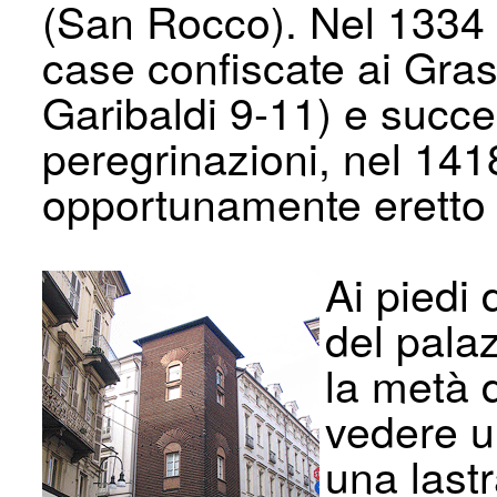
(San Rocco). Nel 1334
case confiscate ai Gra
Garibaldi 9-11) e succ
peregrinazioni, nel 14
opportunamente eretto s
Ai piedi 
del pala
la metà 
vedere u
una lastr