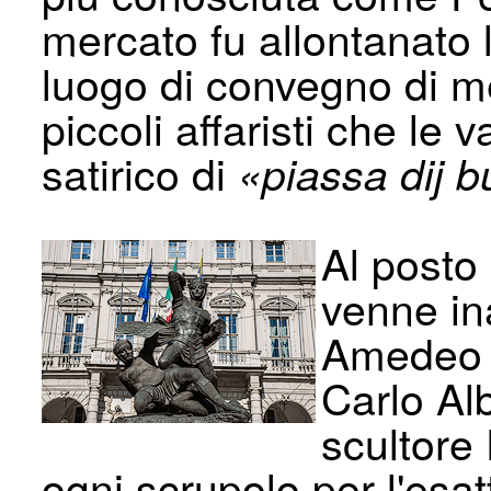
mercato fu allontanato 
luogo di convegno di me
piccoli affaristi che le
satirico di
«piassa dij b
Al posto
venne in
Amedeo V
Carlo Alb
scultore 
ogni scrupolo per l'esat