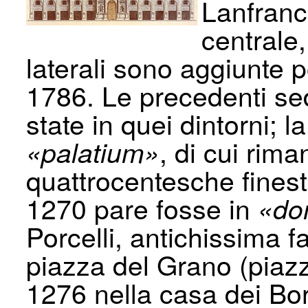
Lanfranc
centrale
laterali sono aggiunte p
1786. Le precedenti s
state in quei dintorni; l
, di cui rim
«palatium»
quattrocentesche finestr
1270 pare fosse in
«do
Porcelli, antichissima f
piazza del Grano (piaz
1276 nella casa dei Bo