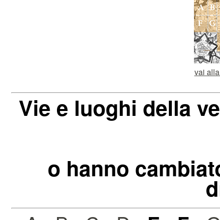
vai all
Vie e luoghi della v
o hanno cambiat
d