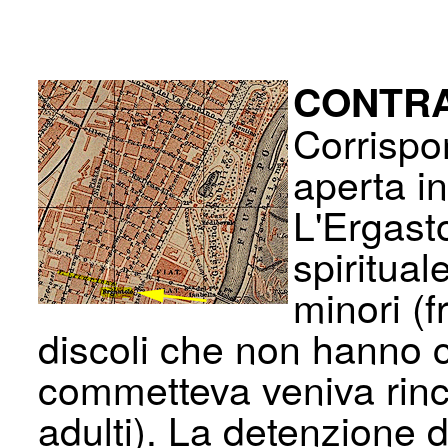
CONTRA
Corrispon
aperta i
L'Ergast
spiritual
minori (f
discoli che non hanno c
commetteva veniva rinch
adulti). La detenzione 