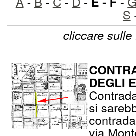
A
-
B
-
C
-
D
-
-
G
E - F
S
cliccare sulle
CONTRA
DEGLI 
Contrada
si sarebb
contrada
via Mont