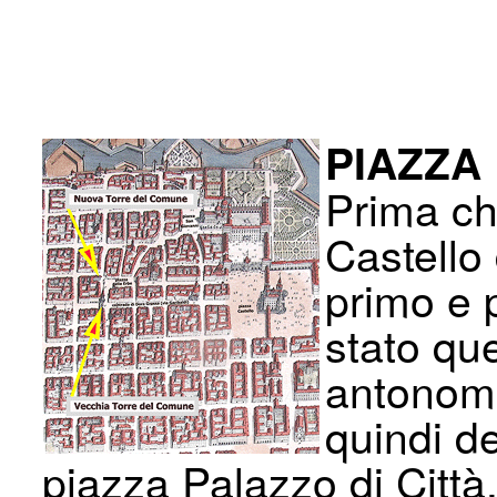
PIAZZA
Prima ch
Castello 
primo e 
stato que
antonoma
quindi de
piazza Palazzo di Città