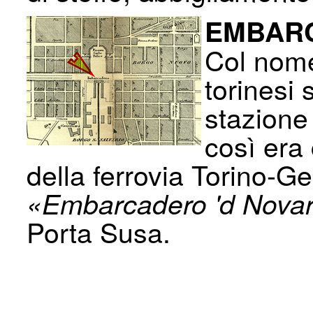
EMBARC
Col nom
torinesi 
stazione
così era
della ferrovia Torino-G
«Embarcadero 'd Nova
Porta Susa.