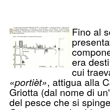
Fino al s
presenta
componev
era dest
cui traev
, attigua alla 
«portièt»
Griotta (dal nome di un'
del pesce che si spinge