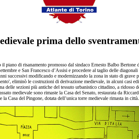
edievale prima dello sventrament
 il piano di risanamento promosso dal sindaco Ernesto Balbo Bertone
 Settembre e San Francesco d’Assisi e procedere al taglio delle diagonal
 anni successivi modificando e modernizzando la zona in stato di grave pr
ento', eliminò le costruzioni di derivazione medievale, in alcuni casi e
a delle sezioni più antiche del tessuto urbanistico cittadino, a ridosso d
assato medievale sono rimaste la Casa del Senato, restaurata da Ricca
e la Casa del Pingone, dotata dell’unica torre medievale rimasta in città.