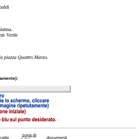
baldi
latina.
onte Verde
la
piazza Quattro Marzo.
tamente):
zona di
afie
documenti