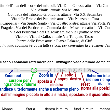
tina dell'area della corte dei miracoli: Via Dora Grossa: attuale Via Gari
Via d'Italia: attuale Via Milano
Contrada del Trincetto Grondona: attuale· Via XX Settembre
Via delle Erbe e dei Panierai: attuale Via Pa­lazzo di Città
i Cappellai - Via Spirito Santo - Via Quat­tro Pietre: attuale Via Porta Pa
 Fragole - Via dei Pasticcieri - Contrada delle Maschere: attuale Via C
Via dei Pellicciai e dei Calzolai: attuale Via Quat­tro Marzo
Vicolo e Via del Gallo: attuale Via Torquato Tasso
Piazza delle Erbe: attuale Piazza Palazzo, di Città.
a ha fatto scomparire quasi tutti
i
vicoli, per consentire la creazione
del
usano i comandi (attendere che l'immagine vada a fuoco comple
Mappe
Storia
dentro le mura
fuori le mura
monogr