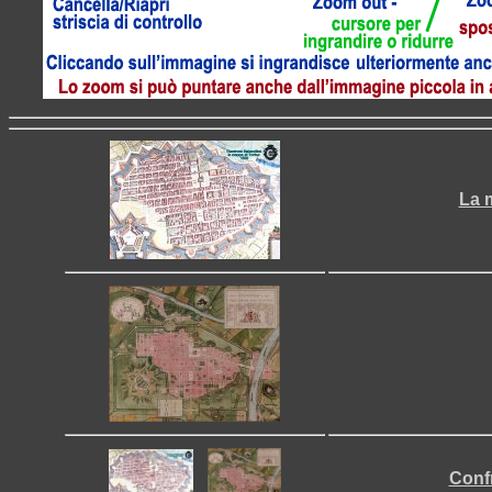
La 
Confr