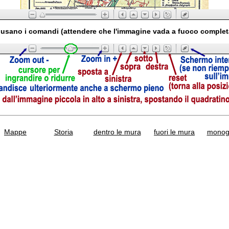
usano i comandi (attendere che l'immagine vada a fuoco comple
Mappe
Storia
dentro le mura
fuori le mura
monogr