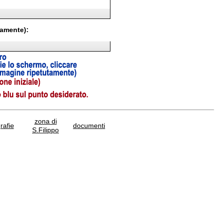
tamente):
zona di
afie
documenti
S.Filippo