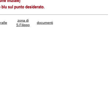
zona di
afie
documenti
S.Filippo