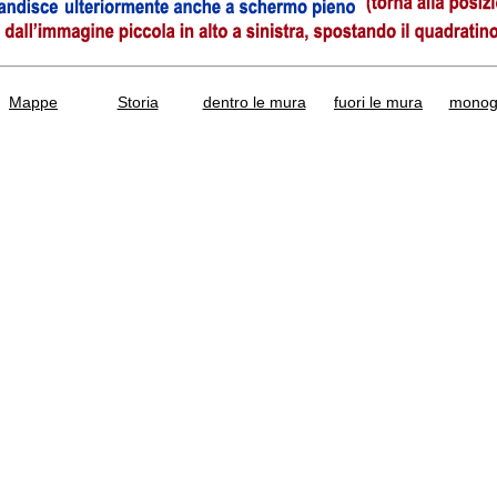
Mappe
Storia
dentro le mura
fuori le mura
monogr