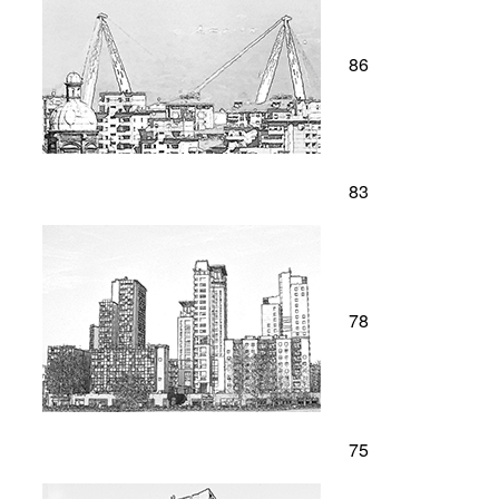
86
83
78
75