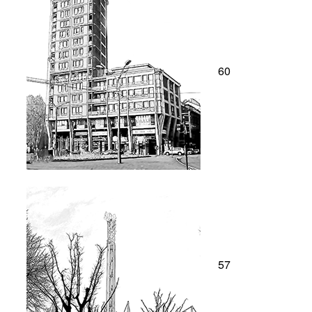
60
57