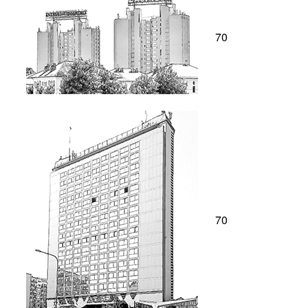
70
70