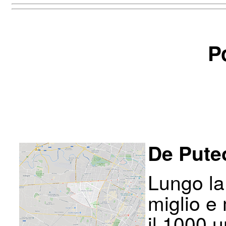
P
De Pute
Lungo la
miglio e
il 1000 u