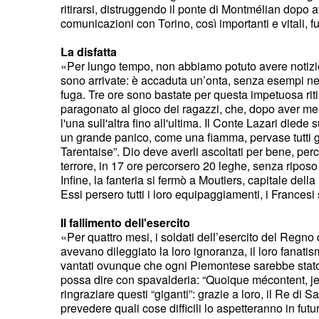
ritirarsi, distruggendo il ponte di Montmélian dopo 
comunicazioni con Torino, così importanti e vitali, fu
La disfatta
«Per lungo tempo, non abbiamo potuto avere notizie 
sono arrivate: è accaduta un’onta, senza esempi nell
fuga. Tre ore sono bastate per questa impetuosa ri
paragonato al gioco dei ragazzi, che, dopo aver mess
l'una sull'altra fino all'ultima. Il Conte Lazari diede
un grande panico, come una fiamma, pervase tutti gli u
Tarentaise”. Dio deve averli ascoltati per bene, perc
terrore, in 17 ore percorsero 20 leghe, senza ripo
Infine, la fanteria si fermò a Moutiers, capitale del
Essi persero tutti i loro equipaggiamenti, i France
Il fallimento dell'esercito
«Per quattro mesi, i soldati dell’esercito del Regn
avevano dileggiato la loro ignoranza, il loro fanat
vantati ovunque che ogni Piemontese sarebbe stato
possa dire con spavalderia: “Quoique mécontent, je 
ringraziare questi “giganti”: grazie a loro, il Re d
prevedere quali cose difficili lo aspetteranno in futu