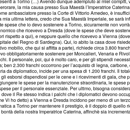
esenti a Torino (…) Avendo dunque adempiuto ai miei compiti, v
perorare, la mia causa presso Sua Maestà l’Imperatrice Caterina
ome ambasciatore presso la Corte di Vittorio Amedeo, è insuffic
 mia ultima lettera, credo che Sua Maestà Imperiale, se sarà i
alte spese che io devo sostenere a Torino, sicuramente non vorr
onomico che ricevevo a Dresda (dove le spese che deve sosten
iori rispetto a qui), e neppure quello che ricevevo a Vienna (dove
apitale del Regno di Sardegna). Qui, io abito la casa dove risie
vo mobilio, che qui si affitta a parte), richiede circa 3.800 franc
evo obbligatoriamente sostenere per Moncalieri, Venaria e Rivoli
chi. Il personale, poi, qui è molto caro, e per gli stipendi necessi
; ben 2.300 franchi occorrono per l’acquisto di legna, carbone, 
aria da diplomatico, incide per una spesa di 1.200 franchi. Il total
li esborsi dispendiosi per le cene e i ricevimenti di gala, che p
giungere le spese per la manutenzione straordinaria, le spese per
spese per il personale essenziale. Per ultimo, bisogna considerar
 e dove il Re stesso indica i palchi che i diplomatici devono oc
ome Vi ho detto) a Vienna e Dresda incidono per meno di un terz
tica a Torino per mantenere il prestigio, è il doppio di quello ri
a bontà della nostra Imperatrice Caterina, affinchè sia increment