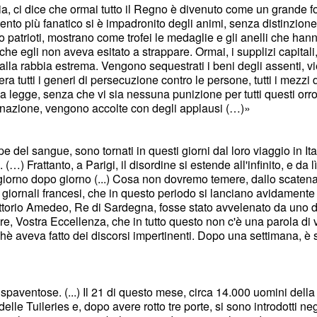
ia, ci dice che ormai tutto il Regno è divenuto come un grande fo
amento più fanatico si è impadronito degli animi, senza distinzione
ono patrioti, mostrano come trofei le medaglie e gli anelli che han
he egli non aveva esitato a strappare. Ormai, i supplizi capitali,
o alla rabbia estrema. Vengono sequestrati i beni degli assenti,
 tutti i generi di persecuzione contro le persone, tutti i mezzi di
la legge, senza che vi sia nessuna punizione per tutti questi orr
gnazione, vengono accolte con degli applausi (…)»
 del sangue, sono tornati in questi giorni dal loro viaggio in Itali
 Frattanto, a Parigi, il disordine si estende all'infinito, e da lì
, giorno dopo giorno (...) Cosa non dovremo temere, dallo scaten
.) I giornali francesi, che in questo periodo si lanciano avidamente
Vittorio Amedeo, Re di Sardegna, fosse stato avvelenato da uno d
re, Vostra Eccellenza, che in tutto questo non c'è una parola di 
hè aveva fatto dei discorsi impertinenti. Dopo una settimana, è st
spaventose. (...) Il 21 di questo mese, circa 14.000 uomini della
delle Tuileries e, dopo avere rotto tre porte, si sono introdotti n