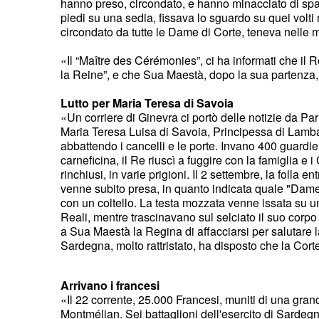
hanno preso, circondato, e hanno minacciato di spar
piedi su una sedia, fissava lo sguardo su quei volti m
circondato da tutte le Dame di Corte, teneva nelle 
«Il “Maître des Cérémonies”, ci ha informati che il R
la Reine”, e che Sua Maestà, dopo la sua partenza, 
Lutto per Maria Teresa di Savoia
«Un corriere di Ginevra ci portò delle notizie da Pa
Maria Teresa Luisa di Savoia, Principessa di Lamballe
abbattendo i cancelli e le porte. Invano 400 guardie
carneficina, il Re riuscì a fuggire con la famiglia e 
rinchiusi, in varie prigioni. Il 2 settembre, la folla 
venne subito presa, in quanto indicata quale "Dame d
con un coltello. La testa mozzata venne issata su un
Reali, mentre trascinavano sul selciato il suo corpo 
a Sua Maestà la Regina di affacciarsi per salutare l
Sardegna, molto rattristato, ha disposto che la Corte
Arrivano i francesi
«Il 22 corrente, 25.000 Francesi, muniti di una grand
Montmélian. Sei battaglioni dell'esercito di Sardegn