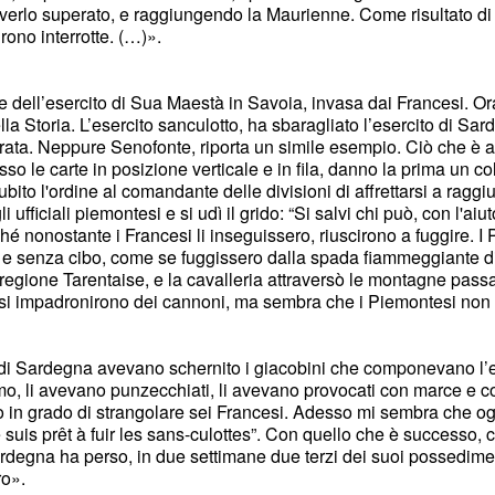
averlo superato, e raggiungendo la Maurienne. Come risultato di q
rono interrotte. (…)».
dell’esercito di Sua Maestà in Savoia, invasa dai Francesi. Ora,
a Storia. L’esercito sanculotto, ha sbaragliato l’esercito di Sar
tirata. Neppure Senofonte, riporta un simile esempio. Ciò che è
o le carte in posizione verticale e in fila, danno la prima un co
 subito l'ordine al comandante delle divisioni di affrettarsi a ragg
fficiali piemontesi e si udì il grido: “Si salvi chi può, con l'aiut
hé nonostante i Francesi li inseguissero, riuscirono a fuggire. I 
so e senza cibo, come se fuggissero dalla spada fiammeggiante d
la regione Tarentaise, e la cavalleria attraversò le montagne pass
si si impadronirono dei cannoni, ma sembra che i Piemontesi non
o di Sardegna avevano schernito i giacobini che componevano l’es
ismo, li avevano punzecchiati, li avevano provocati con marce e c
 in grado di strangolare sei Francesi. Adesso mi sembra che o
suis prêt à fuir les sans-culottes”. Con quello che è successo, 
i Sardegna ha perso, in due settimane due terzi dei suoi possedim
ro».