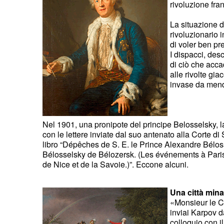
rivoluzione fra
La situazione d
rivoluzionario 
di voler ben pr
I dispacci, des
di ciò che acca
alle rivolte gi
invase da mendi
Nel 1901, una pronipote del principe Belosselsky, l
con le lettere inviate dal suo antenato alla Corte di
libro “Dépêches de S. E. le Prince Alexandre Bélos
Bélosselsky de Bélozersk. (Les événements à Paris.
de Nice et de la Savoie.)”. Eccone alcuni.
Una città mina
«Monsieur le Co
inviai Karpov d
colloquio con i