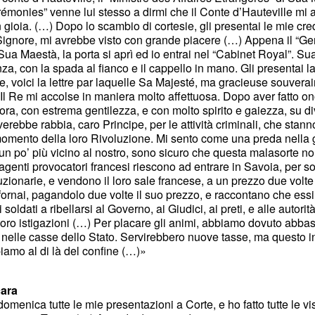
émonies” venne lui stesso a dirmi che il Conte d’Hauteville mi 
gioia. (…) Dopo lo scambio di cortesie, gli presentai le mie cred
 Signore, mi avrebbe visto con grande piacere (…) Appena il “
ua Maestà, la porta si aprì ed io entrai nel “Cabinet Royal”. Sua
za, con la spada al fianco e il cappello in mano. Gli presentai la
re, voici la lettre par laquelle Sa Majesté, ma gracieuse souvera
l Re mi accolse in maniera molto affettuosa. Dopo aver fatto on
n'ora, con estrema gentilezza, e con molto spirito e gaiezza, su d
verebbe rabbia, caro Principe, per le attività criminali, che sta
l momento della loro Rivoluzione. Mi sento come una preda nella 
un po’ più vicino al nostro, sono sicuro che questa malasorte no
 agenti provocatori francesi riescono ad entrare in Savoia, per so
uzionarie, e vendono il loro sale francese, a un prezzo due volte
fornai, pagandolo due volte il suo prezzo, e raccontano che essi
 soldati a ribellarsi al Governo, ai Giudici, ai preti, e alle auto
oro istigazioni (…) Per placare gli animi, abbiamo dovuto abbass
 nelle casse dello Stato. Servirebbero nuove tasse, ma questo
biamo al di là del confine (…)»
cara
omenica tutte le mie presentazioni a Corte, e ho fatto tutte le vis