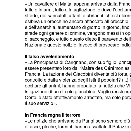
«Un cavaliere di Malta, appena arrivato dalla Franc
tutto è in armi, tutto è in agitazione, e dove l'eccit
strade, dei sanculotti urlanti e ubriachi, che si dic
esibiva un orecchino ancora attaccato all’orecchio, c
e dell'anarchia, aumentano di giorno in giorno, fin
strade ogni genere di crimine, vengono messi in opera
di saccheggio, e tutto questo dietro il paravento del
Nazionale queste notizie, invece di provocare indi
Il falso avvelenamento
«La Principessa di Carignano, con suo figlio, principe
essere presentato loro dal “Maître des Cérémonies”. (…)
Francia. La fazione dei Giacobini diventa più forte
controllo e dalla violenza degli istinti popolari? (..
eccitare gli animi, hanno propalato la notizia che 
istigazione di un circolo giacobino. Voglio rassicura
Corte, è stato effettivamente arrestato, ma solo perc
il suo servizio».
In Francia regna il terrore
«Le notizie che arrivano da Parigi sono sempre più 
di asce, picche, forconi, hanno assaltato il Palazzo 