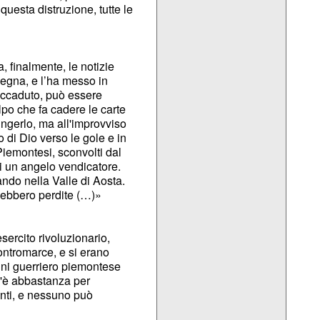
uesta distruzione, tutte le
 finalmente, le notizie
degna, e l’ha messo in
 accaduto, può essere
lpo che fa cadere le carte
iungerlo, ma all'improvviso
o di Dio verso le gole e in
Piemontesi, sconvolti dal
i un angelo vendicatore.
ando nella Valle di Aosta.
 ebbero perdite (…)»
ercito rivoluzionario,
ontromarce, e si erano
gni guerriero piemontese
c'è abbastanza per
enti, e nessuno può