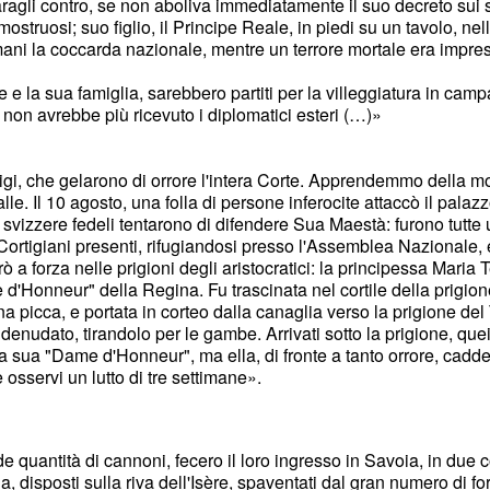
agli contro, se non aboliva immediatamente il suo decreto sui sa
ostruosi; suo figlio, il Principe Reale, in piedi su un tavolo, nel
mani la coccarda nazionale, mentre un terrore mortale era impre
e e la sua famiglia, sarebbero partiti per la villeggiatura in ca
non avrebbe più ricevuto i diplomatici esteri (…)»
rigi, che gelarono di orrore l'intera Corte. Apprendemmo della m
. Il 10 agosto, una folla di persone inferocite attaccò il palazz
 svizzere fedeli tentarono di difendere Sua Maestà: furono tutte 
i Cortigiani presenti, rifugiandosi presso l'Assemblea Nazionale, 
entrò a forza nelle prigioni degli aristocratici: la principessa Mari
'Honneur" della Regina. Fu trascinata nel cortile della prigione
a picca, e portata in corteo dalla canaglia verso la prigione del
denudato, tirandolo per le gambe. Arrivati sotto la prigione, que
a sua "Dame d'Honneur", ma ella, di fronte a tanto orrore, cadde
 osservi un lutto di tre settimane».
e quantità di cannoni, fecero il loro ingresso in Savoia, in due co
a, disposti sulla riva dell'Isère, spaventati dal gran numero di 