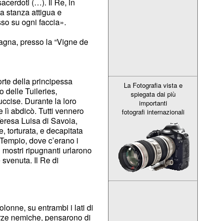
cerdoti (…). Il Re, in
la stanza attigua e
sso su ogni faccia».
mpagna, presso la “Vigne de
orte della principessa
La Fotografia vista e
o delle Tuileries,
spiegata dai più
uccise. Durante la loro
importanti
e lì abdicò. Tutti vennero
fotografi internazionali
a Teresa Luisa di Savoia,
, torturata, e decapitata
 Tempio, dove c’erano i
i mostri ripugnanti urlarono
 svenuta. Il Re di
lonne, su entrambi i lati di
forze nemiche, pensarono di