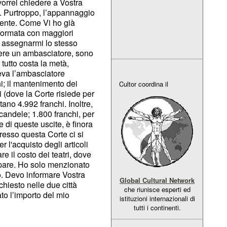
orrei chiedere a Vostra
. Purtroppo, l’appannaggio
iente. Come Vi ho già
nformata con maggiori
à assegnarmi lo stesso
ere un ambasciatore, sono
 tutto costa la metà,
deva l’ambasciatore
hi; il mantenimento dei
Cultor coordina il
 (dove la Corte risiede per
tano 4.992 franchi. Inoltre,
candele; 1.800 franchi, per
e di queste uscite, è finora
resso questa Corte ci si
 l'acquisto degli articoli
e il costo dei teatri, dove
cupare. Ho solo menzionato
o. Devo informare Vostra
Global Cultural Network
chiesto nelle due città
che riunisce esperti ed
ato l’importo del mio
istituzioni internazionali di
tutti i continenti.