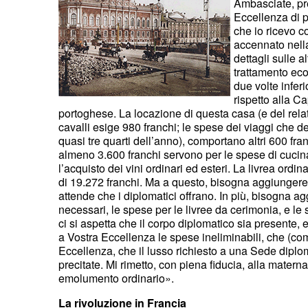
Ambasciate, pr
Eccellenza di 
che io ricevo c
accennato nella
dettagli sulle 
trattamento ec
due volte infer
rispetto alla C
portoghese. La locazione di questa casa (e del relati
cavalli esige 980 franchi; le spese dei viaggi che d
quasi tre quarti dell’anno), comportano altri 600 fran
almeno 3.600 franchi servono per le spese di cucina
l’acquisto dei vini ordinari ed esteri. La livrea ordin
di 19.272 franchi. Ma a questo, bisogna aggiungere g
attende che i diplomatici offrano. In più, bisogna ag
necessari, le spese per le livree da cerimonia, e le 
ci si aspetta che il corpo diplomatico sia presente,
a Vostra Eccellenza le spese ineliminabili, che (c
Eccellenza, che il lusso richiesto a una Sede diploma
precitate. Mi rimetto, con piena fiducia, alla matern
emolumento ordinario».
La rivoluzione in Francia