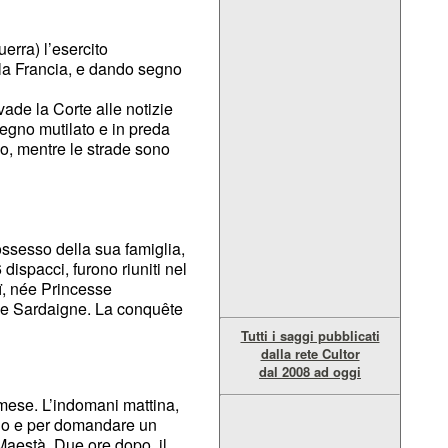
erra) l’esercito
lla Francia, e dando segno
ade la Corte alle notizie
Regno mutilato e in preda
lo, mentre le strade sono
ossesso della sua famiglia,
dispacci, furono riuniti nel
ï, née Princesse
 de Sardaigne. La conquête
Tutti i saggi pubblicati
dalla rete Cultor
dal 2008 ad oggi
 mese. L’indomani mattina,
rino e per domandare un
 Maestà. Due ore dopo, il