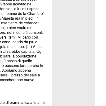
avrebbe ricevuto nel
enziali, e lui mi rispose
Gentilhomme de la Chambre”
 Maestà era in piedi, in
 mia “lettre de créance”,
ine, a bien voulu me
ore, nei modi più consoni,
iversi temi. Mi parlò con
nno conducendo da più di
gola di un lupo. (…) Ah, se
n ci sarebbe capitata. Ogni
billare la popolazione.
 più basso di quello
 lo possono fare perché in
rità. Abbiamo appena
are il prezzo del sale a
 innescherebbe nuove
ite di prammatica alle altre