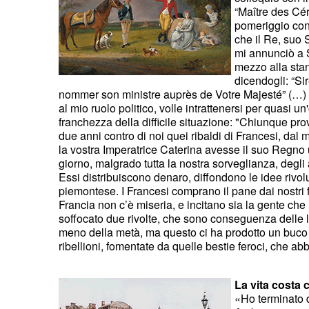
“Maître des Cér
pomeriggio con 
che il Re, suo
mi annunciò a S
mezzo alla stan
dicendogli: “Si
nommer son ministre auprès de Votre Majesté” (…) I
al mio ruolo politico, volle intrattenersi per quasi u
franchezza della difficile situazione: "Chiunque pro
due anni contro di noi quei ribaldi di Francesi, da
la vostra Imperatrice Caterina avesse il suo Regno 
giorno, malgrado tutta la nostra sorveglianza, degli
Essi distribuiscono denaro, diffondono le idee rivol
piemontese. I Francesi comprano il pane dai nostri 
Francia non c’è miseria, e incitano sia la gente che i
soffocato due rivolte, che sono conseguenza delle l
meno della metà, ma questo ci ha prodotto un buco
ribellioni, fomentate da quelle bestie feroci, che ab
La vita costa 
«Ho terminato d