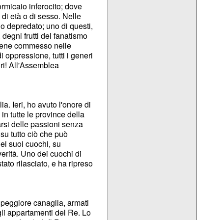
rmicaio inferocito; dove
 di età o di sesso. Nelle
no depredato; uno di questi,
 degni frutti del fanatismo
 viene commesso nelle
 oppressione, tutti i generi
ori! All'Assemblea
a. Ieri, ho avuto l'onore di
 in tutte le province della
arsi delle passioni senza
 su tutto ciò che può
ei suoi cuochi, su
verità. Uno dei cuochi di
ato rilasciato, e ha ripreso
 peggiore canaglia, armati
egli appartamenti del Re. Lo