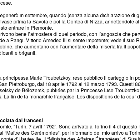
ncese.
egenerò in settembre, quando (senza alcuna dichiarazione di gu
invase prima la Savoia e poi la Contea di Nizza, annettendole a
esto entrare in Piemonte.
crivono bene l’atmosfera di quel periodo, con l’angoscia che perv
de a Parigi. Vittorio Amedeo III si sente impotente; vede il suo 
acobine, che aumentano con l’aumentare della miseria tra il popo
canti e briganti.
a principessa Marie Troubetzkoy, rese pubblico il carteggio in p
 San Pietroburgo, dal 18 aprile 1792 al 12 marzo 1793. Questi 86 
selsky de Bélozersk, publiées par la Princesse Lise Troubetzko
 La fin de la monarchie française. Les dispositions de la cour
cciata dai francesi
mte, “Turin, 7 avril 1792”. Sono arrivato a Torino il 4 di questo
al “Maître des Cérémonies”, per informarlo del mio arrivo a To
l conte d’Hauteville, il “Ministre des Affaires Étrangères” di Sua