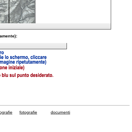
tamente):
grafie
fotografie
documenti