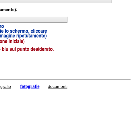
tamente):
fotografie
grafie
documenti