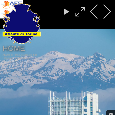
HOME
Atlante di Torino
Mappa del Sito
-
-
Fotografie
Novità del sito
-