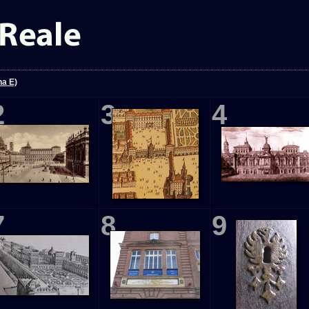
na E)
2
3
4
7
8
9