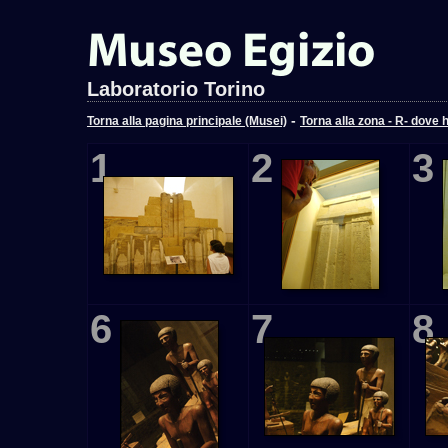
Laboratorio Torino
-
Torna alla pagina principale (Musei)
Torna alla zona - R- dove 
1
2
3
6
7
8