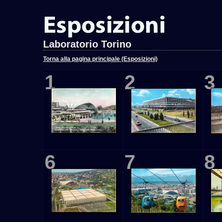
Laboratorio Torino
Torna alla pagina principale (Esposizioni)
1
2
3
6
7
8