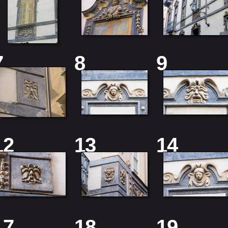
7
8
9
12
13
14
17
18
19