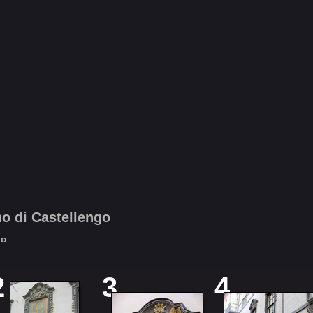
o di Castellengo
no
2
3
4