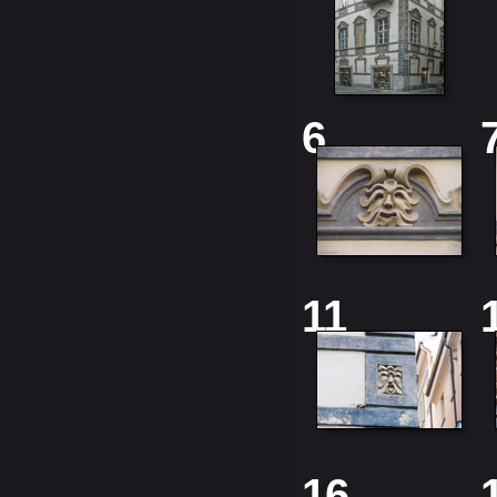
6
11
16