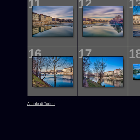
11
12
1
16
17
1
Atlante di Torino