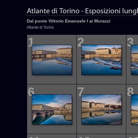
Dal ponte Vittorio Emanuele I ai Murazzi
Atlante di Torino
1
2
3
6
7
8