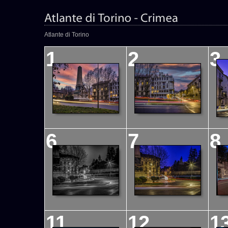
Atlante di Torino
1
2
3
6
7
8
11
12
1