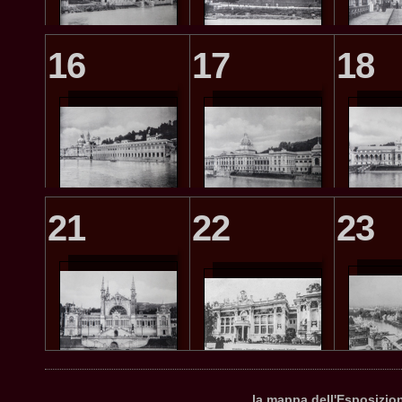
16
17
18
21
22
23
la mappa dell'Esposizio