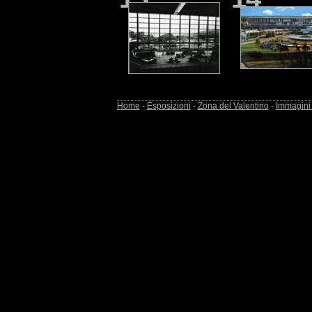
Home
-
Esposizioni
-
Zona del Valentino
-
Immagin