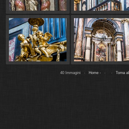
40 Immagini ·
Home -
· ·
Torna al