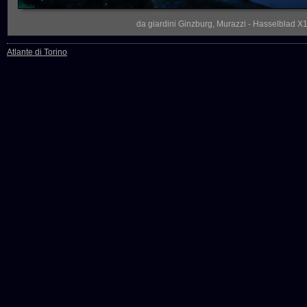
da giardini Ginzburg, Murazzi - Hasselblad X1D
Atlante di Torino